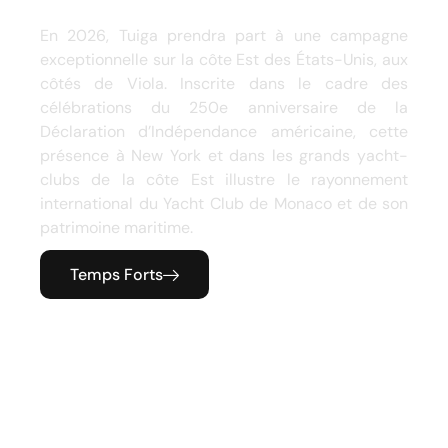
En 2026, Tuiga prendra part à une campagne
exceptionnelle sur la côte Est des États-Unis, aux
côtés de Viola. Inscrite dans le cadre des
célébrations du 250e anniversaire de la
Déclaration d’Indépendance américaine, cette
présence à New York et dans les grands yacht-
clubs de la côte Est illustre le rayonnement
international du Yacht Club de Monaco et de son
patrimoine maritime.
Temps Forts