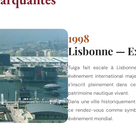
1998
Lisbonne — Ex
Tuiga fait escale à Lisbonne
événement international maj
s’inscrit pleinement dans ce
patrimoine nautique vivant.
Dans une ville historiquement
ce rendez-vous comme symbol
événement mondial.